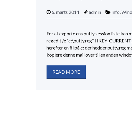
6. marts 2014
admin
Info
,
Win
For at exporte ens putty session liste ka
regedit /e “c:\putty.reg” HKEY_CURRE
herefter en fil på c: der hedder putty.reg m
kopiere denne mail over til en anden wind
READ MORE