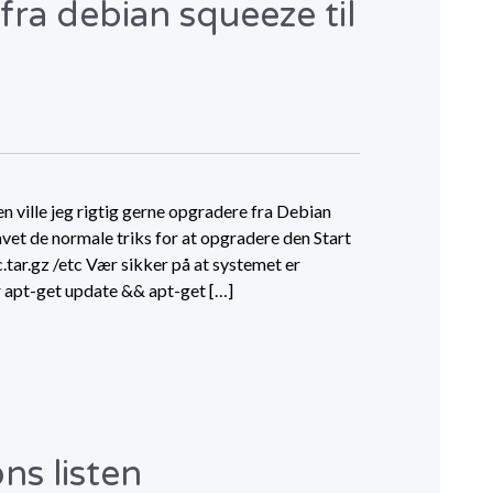
fra debian squeeze til
en ville jeg rigtig gerne opgradere fra Debian
avet de normale triks for at opgradere den Start
c.tar.gz /etc Vær sikker på at systemet er
 apt-get update && apt-get […]
ns listen