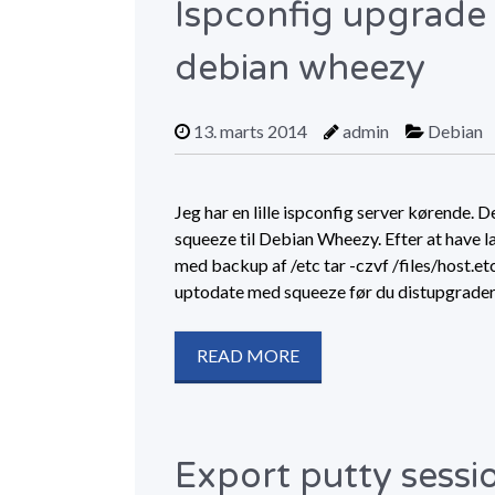
Ispconfig upgrade 
debian wheezy
13. marts 2014
admin
Debian
Jeg har en lille ispconfig server kørende. D
squeeze til Debian Wheezy. Efter at have l
med backup af /etc tar -czvf /files/host.et
uptodate med squeeze før du distupgrader
READ MORE
Export putty sessio