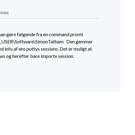
dows
n man gøre følgende fra en command promt
NT_USER\Software\SimonTatham Den gemmer
ed info af ens puttys sessions. Det er muligt at
ows og herefter bare importe session.