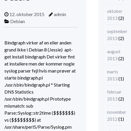
oktober
12. oktober 2015
admin
(2)
2013
Debian
september
(2)
2013
Bindgraph virker af en eller anden
grund ikke i Debian 8 (Jessie) apt-
august
get install bindgraph Det virker fint
(2)
2013
at installere men der kommer nogle
syslog parser fejl hvis man prøver at
marts
starte bindgraph.pl
(1)
2013
./usr/sbin/bindgraph.pl * Starting
DNS Statistics
februar
(2)
/usr/sbin/bindgraph.pl Prototype
2013
mismatch: sub
november
Parse::Syslog::str2time ($$$$$$$)
(1)
2012
vs ($$$$$$$$) at
/usr/share/perl5/Parse/Syslog.pm