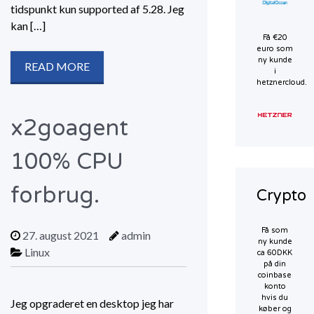
tidspunkt kun supported af 5.28. Jeg
kan […]
Få €20
euro som
ny kunde
READ MORE
i
hetznercloud.
x2goagent
100% CPU
forbrug.
Crypto
Få som
27. august 2021
admin
ny kunde
Linux
ca 60DKK
på din
coinbase
konto
hvis du
Jeg opgraderet en desktop jeg har
køber og