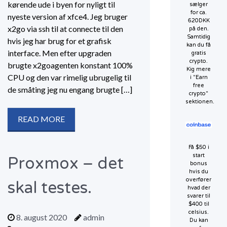
kørende ude i byen for nyligt til
sælger
for ca.
nyeste version af xfce4. Jeg bruger
620DKK
x2go via ssh til at connecte til den
på den.
Samtidig
hvis jeg har brug for et grafisk
kan du få
interface. Men efter upgraden
gratis
crypto.
brugte x2goagenten konstant 100%
Kig mere
CPU og den var rimelig ubrugelig til
i "Earn
free
de småting jeg nu engang brugte […]
crypto"
sektionen.
READ MORE
Få $50 i
start
Proxmox – det
bonus
hvis du
overfører
skal testes.
hvad der
svarer til
$400 til
celsius.
8. august 2020
admin
Du kan