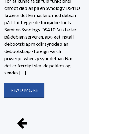
For at kunne få en fuld funktionel
chroot debian på en Synology DS410
kræver det En maskine med debian
på til at bygge de fornødne tools.
Samt en Synology DS410. Vi starter
på debian serveren. apt-get install
debootstrap mkdir synodebian
debootstrap –foreign –arch
powerpc wheezy synodebian Når
det er færdigt skal de pakkes og
sendes […]
READ MORE
Navigation
til