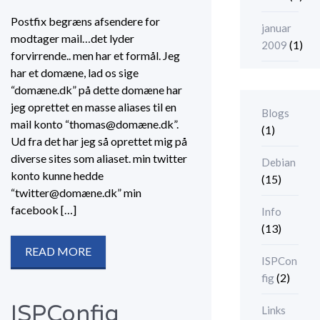
Postfix begræns afsendere for
januar
modtager mail…det lyder
(1)
2009
forvirrende.. men har et formål. Jeg
har et domæne, lad os sige
“domæne.dk” på dette domæne har
jeg oprettet en masse aliases til en
Blogs
mail konto “thomas@domæne.dk”.
(1)
Ud fra det har jeg så oprettet mig på
diverse sites som aliaset. min twitter
Debian
konto kunne hedde
(15)
“twitter@domæne.dk” min
facebook […]
Info
(13)
READ MORE
ISPCon
(2)
fig
ISPConfig
Links