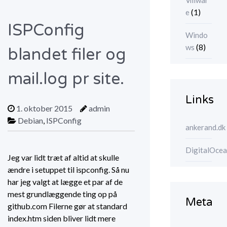
Vmwar
(1)
e
ISPConfig
Windo
(8)
ws
blandet filer og
mail.log pr site.
Links
1. oktober 2015
admin
Debian
,
ISPConfig
ankerand.dk
DigitalOce
Jeg var lidt træt af altid at skulle
ændre i setuppet til ispconfig. Så nu
har jeg valgt at lægge et par af de
mest grundlæggende ting op på
Meta
github.com Filerne gør at standard
index.htm siden bliver lidt mere