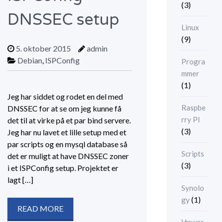
(3)
DNSSEC setup
Linux
(9)
5. oktober 2015
admin
Debian
,
ISPConfig
Progra
mmer
(1)
Jeg har siddet og rodet en del med
Raspbe
DNSSEC for at se om jeg kunne få
rry PI
det til at virke på et par bind servere.
(3)
Jeg har nu lavet et lille setup med et
par scripts og en mysql database så
Scripts
det er muligt at have DNSSEC zoner
(3)
i et ISPConfig setup. Projektet er
lagt […]
Synolo
(1)
gy
READ MORE