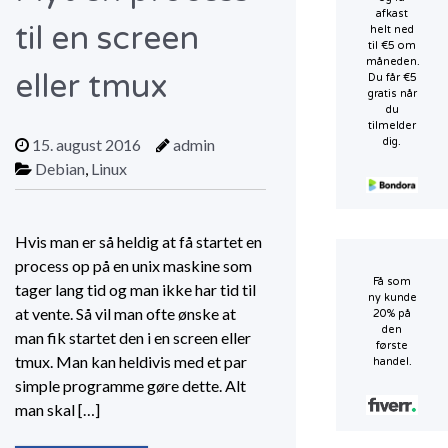
afkast
til en screen
helt ned
til €5 om
måneden.
eller tmux
Du får €5
gratis når
du
tilmelder
15. august 2016
admin
dig.
Debian
,
Linux
Hvis man er så heldig at få startet en
process op på en unix maskine som
Få som
tager lang tid og man ikke har tid til
ny kunde
at vente. Så vil man ofte ønske at
20% på
den
man fik startet den i en screen eller
første
tmux. Man kan heldivis med et par
handel.
simple programme gøre dette. Alt
man skal […]