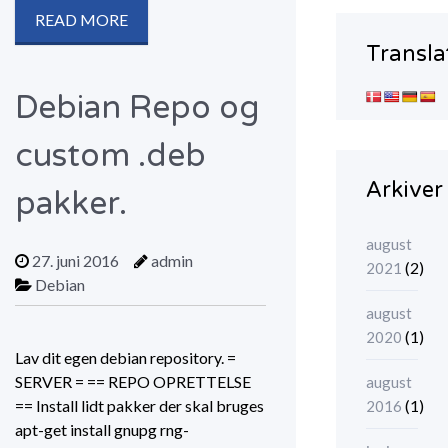
READ MORE
Transla
Debian Repo og
custom .deb
Arkiver
pakker.
august
27. juni 2016
admin
(2)
2021
Debian
august
(1)
2020
Lav dit egen debian repository. =
SERVER = == REPO OPRETTELSE
august
== Install lidt pakker der skal bruges
(1)
2016
apt-get install gnupg rng-