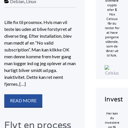
Debian
,
Linux
overføre
crypto
eller $
Hos
Celsius
Lille fix til proxmox. Hvis man vil
får du
teste løs uden at blive forstyrret af
renter for
at have
diverse ting. Efter installation, blev
pengene
man mødt af en “No valid
stående,
som de
subscription”. Man kan klikke OK
låner ud
men denne komme frem hver gang
til folk.
man logger ind og jeg oplever at man
hurtigt bliver smidt ud pga.
inaktivitet. Dette kan ret nemt
fjernes, […]
Invest
READ MORE
Her kan
du
Flyt en process
investere
og få