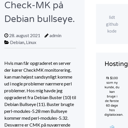
Check-MK på
Debian bullseye.
lidt
github
kode
28. august 2021
admin
Debian
,
Linux
Hvis man får opgraderet en server
Hosting
der kører CheckMK monitorering,
kan man højest sandsynligt komme
Få $100
ud i nogle problemer nærmere perl
som ny
kunde, du
problemer. Hos mig havde jeg
kan
opgraderet fra Debian Buster (10) til
bruge i
de første
Debian Bullseye (11). Buster brugte
60 dage
perl-modules-5.28 men Bullseye
hos
digitalocean.
kommer med perl-modules-5.32.
Desværre er CMK på nuværrende