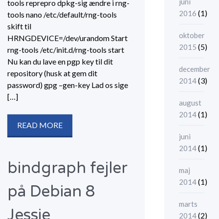
juni
tools reprepro dpkg-sig ændre i rng-
(1)
2016
tools nano /etc/default/rng-tools
skift til
oktober
HRNGDEVICE=/dev/urandom Start
(5)
2015
rng-tools /etc/init.d/rng-tools start
Nu kan du lave en pgp key til dit
december
repository (husk at gem dit
(3)
2014
password) gpg –gen-key Lad os sige
[…]
august
(1)
2014
READ MORE
juni
(1)
2014
bindgraph fejler
maj
(1)
2014
på Debian 8
marts
Jessie
(2)
2014