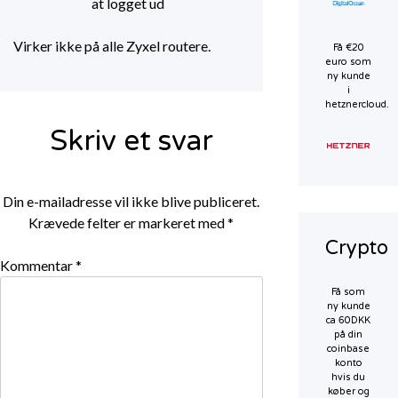
at logget ud
Virker ikke på alle Zyxel routere.
Få €20
euro som
ny kunde
i
hetznercloud.
Skriv et svar
Din e-mailadresse vil ikke blive publiceret.
Krævede felter er markeret med
*
Crypto
Kommentar
*
Få som
ny kunde
ca 60DKK
på din
coinbase
konto
hvis du
køber og