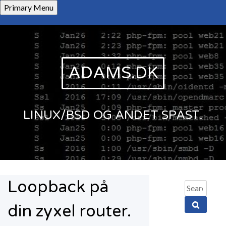
Skip
Primary Menu
to
content
ADAMS.DK
LINUX/BSD OG ANDET SPAST.
Loopback på
Search
for:
din zyxel router.