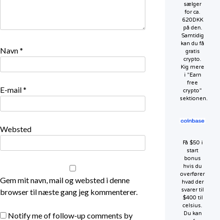
sælger
for ca.
620DKK
på den.
Samtidig
kan du få
Navn
*
gratis
crypto.
Kig mere
i "Earn
free
E-mail
*
crypto"
sektionen.
Websted
Få $50 i
start
bonus
hvis du
overfører
Gem mit navn, mail og websted i denne
hvad der
svarer til
browser til næste gang jeg kommenterer.
$400 til
celsius.
Du kan
Notify me of follow-up comments by