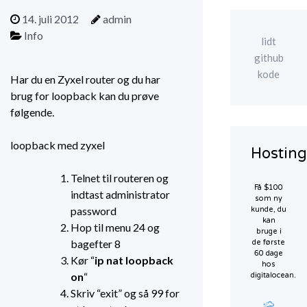
14. juli 2012
admin
Info
lidt
github
kode
Har du en Zyxel router og du har
brug for loopback kan du prøve
følgende.
loopback med zyxel
Hosting
Telnet til routeren og
Få $100
indtast administrator
som ny
password
kunde, du
kan
Hop til menu 24 og
bruge i
bagefter 8
de første
60 dage
Kør “
ip nat loopback
hos
on
“
digitalocean.
Skriv “exit” og så 99 for