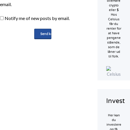
overføre
email.
crypto
eller $
Hos
Notify me of new posts by email.
Celsius
får du
renter for
at have
pengene
stående,
som de
låner ud
til folk.
Invest
Her kan
du
investere
og få