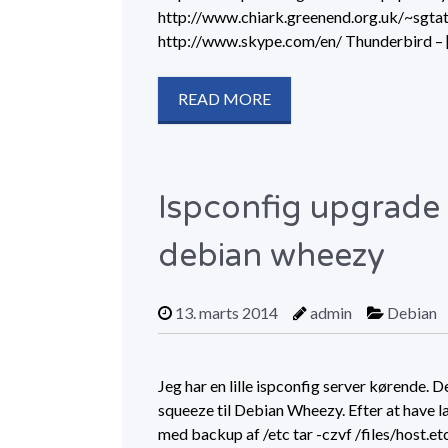
http://www.chiark.greenend.org.uk/~sgta
http://www.skype.com/en/ Thunderbird – 
READ MORE
Ispconfig upgrade 
debian wheezy
13. marts 2014
admin
Debian
Jeg har en lille ispconfig server kørende. D
squeeze til Debian Wheezy. Efter at have l
med backup af /etc tar -czvf /files/host.et