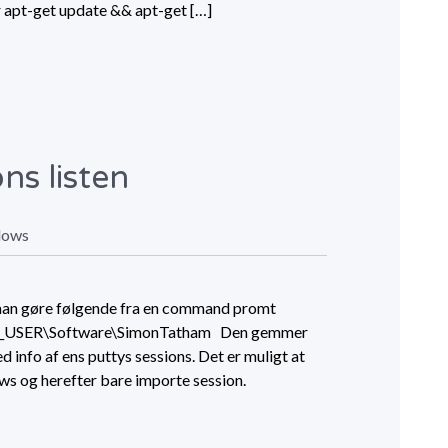
 apt-get update && apt-get […]
ns listen
dows
n man gøre følgende fra en command promt
NT_USER\Software\SimonTatham Den gemmer
ed info af ens puttys sessions. Det er muligt at
ows og herefter bare importe session.