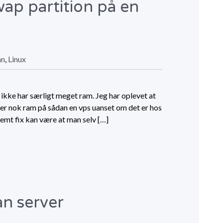
ap partition på en
an
,
Linux
g ikke har særligt meget ram. Jeg har oplevet at
e er nok ram på sådan en vps uanset om det er hos
nemt fix kan være at man selv […]
an server