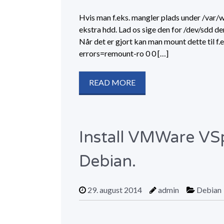
Hvis man f.eks. mangler plads under /var/ww
ekstra hdd. Lad os sige den for /dev/sdd den
Når det er gjort kan man mount dette til f.ek
errors=remount-ro 0 0 […]
READ MORE
Install VMWare VS
Debian.
29. august 2014
admin
Debian