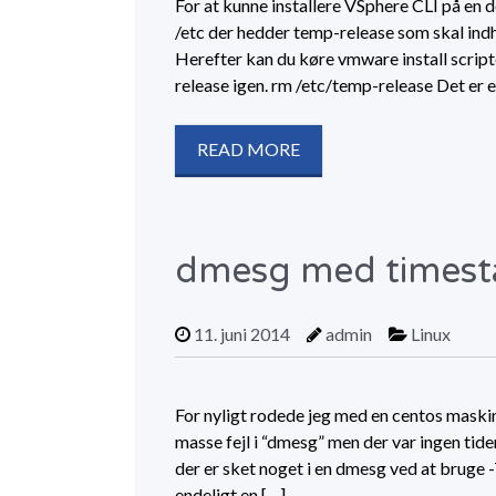
For at kunne installere VSphere CLI på en d
/etc der hedder temp-release som skal ind
Herefter kan du køre vmware install script
release igen. rm /etc/temp-release Det er et
READ MORE
dmesg med timest
11. juni 2014
admin
Linux
For nyligt rodede jeg med en centos maski
masse fejl i “dmesg” men der var ingen tide
der er sket noget i en dmesg ved at bruge -
endeligt en […]