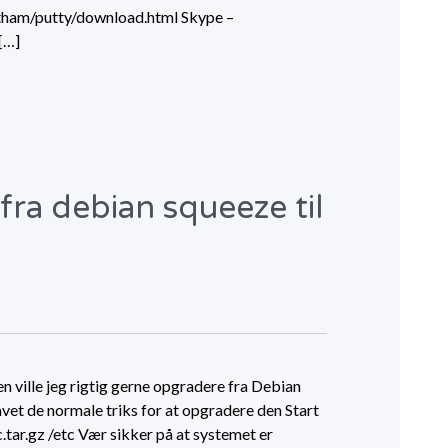
tham/putty/download.html Skype –
[…]
fra debian squeeze til
en ville jeg rigtig gerne opgradere fra Debian
avet de normale triks for at opgradere den Start
c.tar.gz /etc Vær sikker på at systemet er