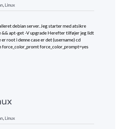
an
,
Linux
lleret debian server. Jeg starter med atsikre
 && apt-get -V upgrade Herefter tilføjer jeg lidt
er root i denne case er det (username) cd
an force_color_promt force_color_prompt=yes
nux
an
,
Linux