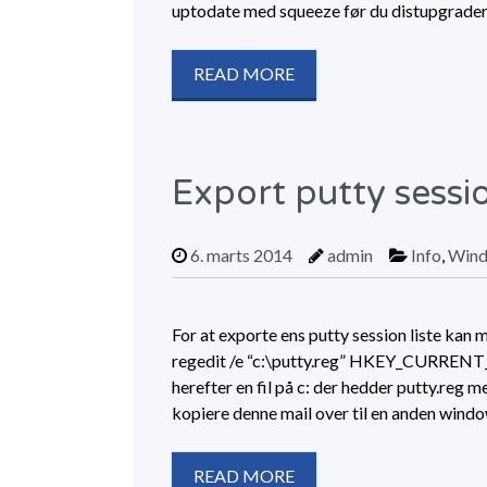
uptodate med squeeze før du distupgrader
READ MORE
Export putty sessio
6. marts 2014
admin
Info
,
Win
For at exporte ens putty session liste ka
regedit /e “c:\putty.reg” HKEY_CURRE
herefter en fil på c: der hedder putty.reg m
kopiere denne mail over til en anden wind
READ MORE