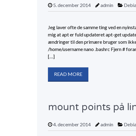
5. december 2014
admin
Debi
Jeg laver ofte de samme ting ved en nyinsta
mig at apt er fuld updateret apt-get update
ændringer til den primære bruger som ikke 
/home/username nano .bashrc Fjern # for
[…]
READ MORE
mount points på li
4. december 2014
admin
Debi