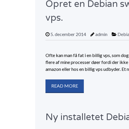
Opret en Debian sw
vps.
5. december 2014
admin
Debi
Ofte kan man få fat i en billig vps, som do
flere af mine processer døer fordi der ikk
amazon eller hos en billig vps udbyder. Et 
READ MORE
Ny installetet Debi